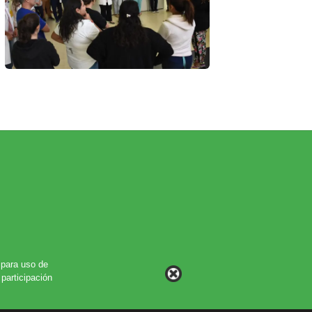
para uso de
participación