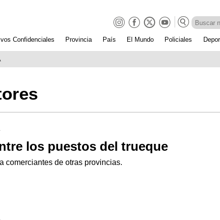
ivos Confidenciales
Provincia
País
El Mundo
Policiales
Depor
A
tores
4
ntre los puestos del trueque
a comerciantes de otras provincias.
4