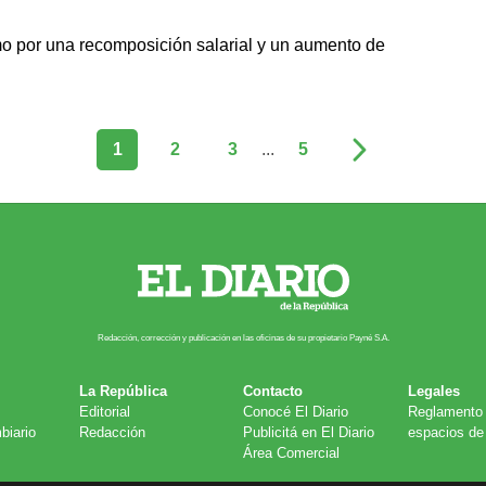
mo por una recomposición salarial y un aumento de
1
2
3
...
5
Redacción, corrección y publicación en las oficinas de su propietario Payn​é S.A.
La República
Contacto
Legales
Editorial
Conocé El Diario
Reglamento 
biario
Redacción
Publicitá en El Diario
espacios de 
Área Comercial