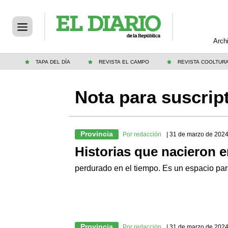
Arch
TAPA DEL DÍA
REVISTA EL CAMPO
REVISTA COOLTUR
Nota para suscrip
Provincia
Por redacción
| 31 de marzo de 202
Historias que nacieron e
perdurado en el tiempo. Es un espacio par
Provincia
Por redacción
| 31 de marzo de 202