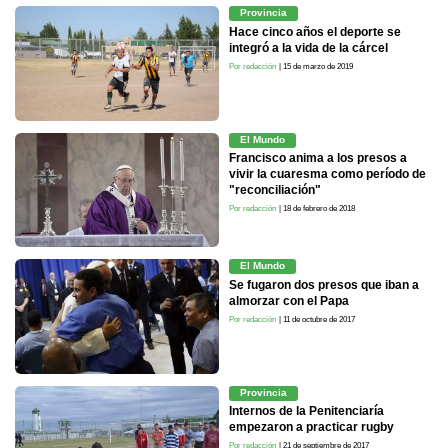
Provincia
Hace cinco años el deporte se
integró a la vida de la cárcel
Por redacción
| 15 de marzo de 2019
El Mundo
Francisco anima a los presos a
vivir la cuaresma como período de
"reconciliación"
Por redacción
| 18 de febrero de 2018
El Mundo
Se fugaron dos presos que iban a
almorzar con el Papa
Por redacción
| 11 de octubre de 2017
Provincia
Internos de la Penitenciaría
empezaron a practicar rugby
Por redacción
| 21 de septiembre de 2017