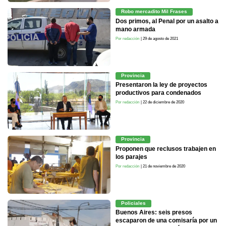
Robo mercadito Mil Frases
Dos primos, al Penal por un asalto a
mano armada
Por redacción
| 29 de agosto de 2021
Provincia
Presentaron la ley de proyectos
productivos para condenados
Por redacción
| 22 de diciembre de 2020
Provincia
Proponen que reclusos trabajen en
los parajes
Por redacción
| 21 de noviembre de 2020
Policiales
Buenos Aires: seis presos
escaparon de una comisaría por un