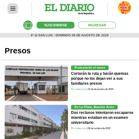
SUSCRIBIRSE
INGRESAR
9°
SAN LUIS - DOMINGO 09 DE AGOSTO DE 2026
Presos
Protestarán el lunes
Cortarán la ruta y harán quemas
porque no los dejan ver a sus
familiares presos
Por redacción
| 15 de diciembre de 2024
En La Plata, Buenos Aires
Dos reclusos intentaron escaparse
mientras estaban en un examen
universitario
Por redacción
| 06 de octubre de 2022