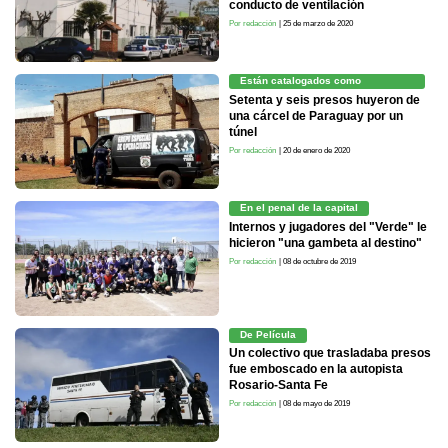
conducto de ventilación
Por redacción
| 25 de marzo de 2020
Están catalogados como
peligrosos
Setenta y seis presos huyeron de
una cárcel de Paraguay por un
túnel
Por redacción
| 20 de enero de 2020
En el penal de la capital
Internos y jugadores del "Verde" le
hicieron "una gambeta al destino"
Por redacción
| 08 de octubre de 2019
De Película
Un colectivo que trasladaba presos
fue emboscado en la autopista
Rosario-Santa Fe
Por redacción
| 08 de mayo de 2019