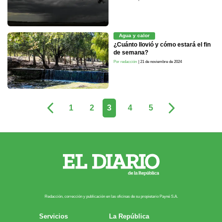
Agua y calor
¿Cuánto llovió y cómo estará el fin
de semana?
Por redacción
| 21 de noviembre de 2024
1
2
3
4
5
Redacción, corrección y publicación en las oficinas de su propietario Payn​é S.A.
Servicios
La República