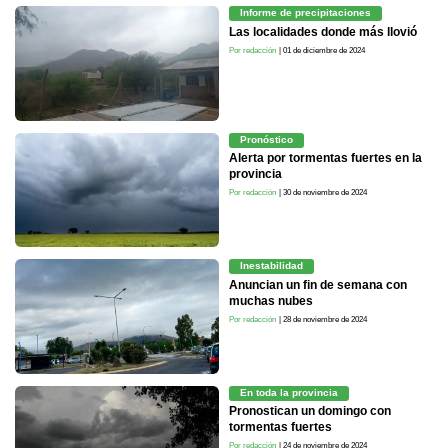
Informe de precipitaciones
Las localidades donde más llovió
Por redacción
| 01 de diciembre de 2024
Pronóstico
Alerta por tormentas fuertes en la
provincia
Por redacción
| 30 de noviembre de 2024
Inestabilidad
Anuncian un fin de semana con
muchas nubes
Por redacción
| 28 de noviembre de 2024
En toda la provincia
Pronostican un domingo con
tormentas fuertes
Por redacción
| 24 de noviembre de 2024