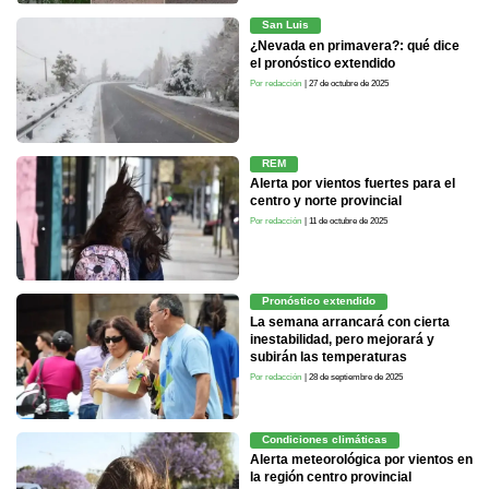
San Luis
¿Nevada en primavera?: qué dice
el pronóstico extendido
Por redacción
| 27 de octubre de 2025
REM
Alerta por vientos fuertes para el
centro y norte provincial
Por redacción
| 11 de octubre de 2025
Pronóstico extendido
La semana arrancará con cierta
inestabilidad, pero mejorará y
subirán las temperaturas
Por redacción
| 28 de septiembre de 2025
Condiciones climáticas
Alerta meteorológica por vientos en
la región centro provincial