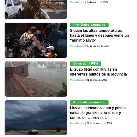
Por redacción
| 11 de marzo de 2025
Pronóstico extendido
Siguen las altas temperaturas
hasta el lunes y después viene un
"mínimo alivio"
Por redacción
| 08 de febrero de 2025
Datos de la REM
El 2025 llegó con lluvias en
diferentes puntos de la provincia
Por redacción
| 01 de enero de 2025
Pronóstico extendido
Lluvias intensas, viento y posible
caída de granizo para el sur y
centro de la provincia
Por redacción
| 29 de diciembre de 2024