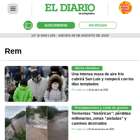
SUSCRIBIRSE
INGRESAR
13°
SAN LUIS - JUEVES 06 DE AGOSTO DE 2026
Rem
Alerta climática
Una intensa masa de aire frio
cubrirá San Luis y romperá con los
días templados
Por redacción
| 18 de abril de 2026
Precipitaciones y caída de granizo
Tormentas "históricas": pérdidas
millonarias, zonas "aisladas" y
caminos destruidos
Por redacción
| 02 de diciembre de 2025