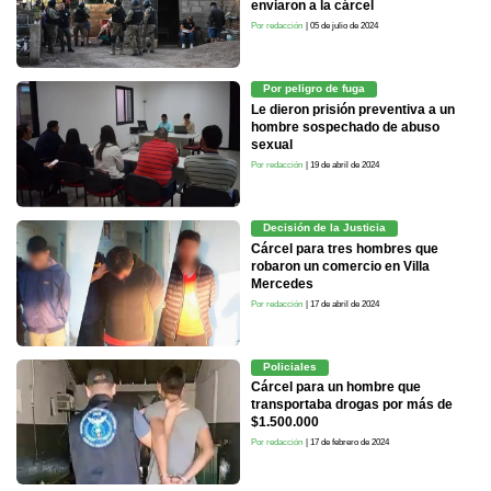
enviaron a la cárcel
Por redacción
| 05 de julio de 2024
Por peligro de fuga
Le dieron prisión preventiva a un
hombre sospechado de abuso
sexual
Por redacción
| 19 de abril de 2024
Decisión de la Justicia
Cárcel para tres hombres que
robaron un comercio en Villa
Mercedes
Por redacción
| 17 de abril de 2024
Policiales
Cárcel para un hombre que
transportaba drogas por más de
$1.500.000
Por redacción
| 17 de febrero de 2024