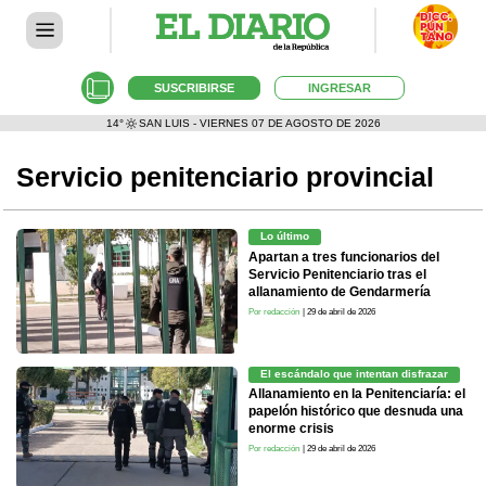
SUSCRIBIRSE
INGRESAR
14°
SAN LUIS - VIERNES 07 DE AGOSTO DE 2026
Servicio penitenciario provincial
Lo último
Apartan a tres funcionarios del
Servicio Penitenciario tras el
allanamiento de Gendarmería
Por redacción
| 29 de abril de 2026
El escándalo que intentan disfrazar
Allanamiento en la Penitenciaría: el
papelón histórico que desnuda una
enorme crisis
Por redacción
| 29 de abril de 2026