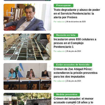
Preocupante
Trato degradante y abuso de poder
en el Servicio Penitenciario: la
alerta por Freixes
Por redacción
| 06 de diciembre de 2025
Revisión en falta
Incautaron unos 650 celulares a
presos en el Complejo
Penitenciario 1
Por redacción
| 26 de julio de 2024
Están acusados de femicidio
Crimen de Zoe Abigail Pérez:
extendieron la prisión preventiva
para los dos imputados
Por redacción
| 23 de julio de 2024
Medida preventiva
Crimen del tatuador: el menor
acusado cumplió 18 años y lo