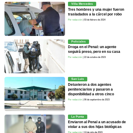
Villa Mercedes
Tres hombres y una mujer fueron
trasladados a la cárcel por robo
Por redacción
| 03 de febrero de 2024
Policiales
Droga en el Penal: un agente
seguirá preso, pero en su casa
Por redacción
| 22 de octubre de 2023
San Luis
Detuvieron a dos agentes
penitenciarios y pasaron a
disponibilidad a otros cinco
Por redacción
| 06 de septiembre de 2023
La Punta
Enviaron al Penal a un acusado de
violar a sus dos hijas biológicas
Por redacción
| 13 de julio de 2023