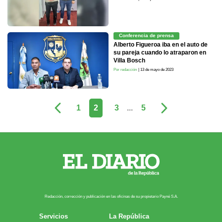
Conferencia de prensa
Alberto Figueroa iba en el auto de
su pareja cuando lo atraparon en
Villa Bosch
Por redacción
| 13 de mayo de 2023
1
2
3
...
5
Redacción, corrección y publicación en las oficinas de su propietario Payn​é S.A.
Servicios
La República