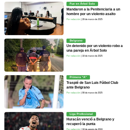
Fue en Árbol Solo
Mandaron a la Penitenciaria a un
hombre por un violento asalto
Por redacción
| 28 de marzo de 2025
Belgrano
Un detenido por un violento robo a
una pareja en Árbol Solo
Por redacción
| 18 de marzo de 2025
Primera “A”
Traspié de San Luis Fútbol Club
ante Belgrano
Por redacción
| 08 de marzo de 2025
Liga Profesional
Huracán venció a Belgrano y
recuperó la punta
Por redacción
| 18 de agosto de 2024