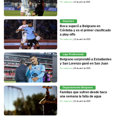
Por redacción
| 12 de julio de 2025
Deportes
Boca superó a Belgrano en
Córdoba y es el primer clasificado
a play-offs
Por redacción
| 12 de abril de 2025
Liga Profesional
Belgrano sorprendió a Estudiantes
y San Lorenzo ganó en San Juan
Por redacción
| 04 de abril de 2025
Departamento Belgrano
Familias que sufren desde hace
una semana la falta de agua
Por redacción
| 01 de abril de 2025