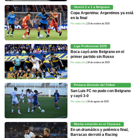
Venció 2 a 1 a Belgrano
Copa Argentina: Argentinos ya está
en la final
Por redacción
| 23 de octubre de 2025
Liga Profesional 2025
Boca cayó ante Belgrano en el
primer partido sin Russo
Por redacción
| 18 de octubre de 2025
Primera División del Fútbol
Femenino
San Luis FC no pudo con Belgrano
y cayó 3-0
Por redacción
| 16 de agosto de 2025
Mucha emoción en el Clausura
En un dramático y polémico final,
Barracas derrotó a Racing