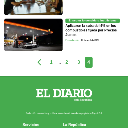
El sector lo considera insuficiente
Aplicaron la suba del 4% en los
combustibles fijada por Precios
Justos
Por redacción
| 16 de abril de 2023
1
...
2
3
4
Redacción, corrección y publicación en las oficinas de su propietario Payn​é S.A.
Servicios
La República