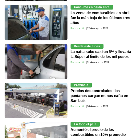
Consumo en caída libre
La venta de combustibles en abril
fue la más baja de los últimos tres
años
Por redacción
| 22 de mayo de 2024
Desde este lunes
La nafta sube casi un 5% y llevaría
la Súper al límite de los mil pesos
Por redacción
| 31 de marzo de 2024
Provincia
Precios descontrolados: los
puntanos cargan menos nafta en
San Luis
Por redacción
| 26 de enero de 2024
En todo el país
Aumentó el precio de los
combustibles un 10% promedio