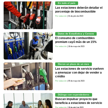
En todo el país
Las estaciones deberán detallar el
porcentaje de biocombustible
Por redacción
| 01 de julio de 2023
Datos de Estadística y Censos
El consumo de combustibles
premium cayó más de un 15%
Por redacción
| 18 de mayo de 2023
Dieron un plazo de un mes
Las estaciones de servicio vuelven
a amenazar con dejar de vender a
crédito
Por redacción
| 05 de mayo de 2023
Diálogo con expendedores
Buscan impulsar proyecto que
beneficia a estaciones de servicio
Por redacción
| 18 de abril de 2023