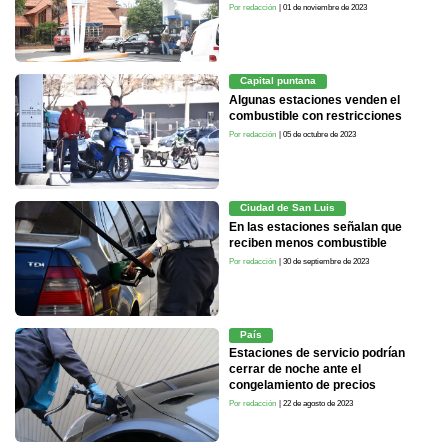
Por redacción
| 01 de noviembre de 2023
Capital puntana
Algunas estaciones venden el
combustible con restricciones
Por redacción
| 05 de octubre de 2023
Ciudad de San Luis
En las estaciones señalan que
reciben menos combustible
Por redacción
| 30 de septiembre de 2023
País
Estaciones de servicio podrían
cerrar de noche ante el
congelamiento de precios
Por redacción
| 22 de agosto de 2023