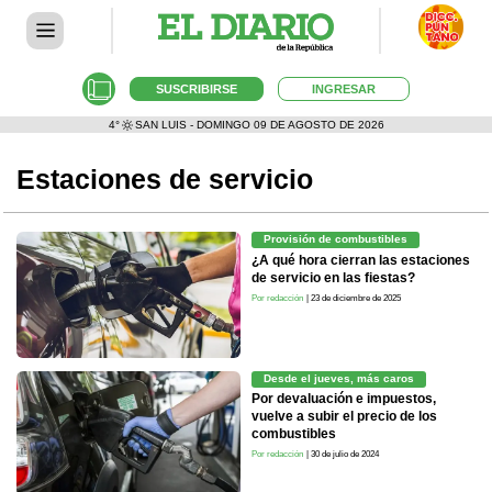
SUSCRIBIRSE
INGRESAR
4°
SAN LUIS - DOMINGO 09 DE AGOSTO DE 2026
Estaciones de servicio
Provisión de combustibles
¿A qué hora cierran las estaciones
de servicio en las fiestas?
Por redacción
| 23 de diciembre de 2025
Desde el jueves, más caros
Por devaluación e impuestos,
vuelve a subir el precio de los
combustibles
Por redacción
| 30 de julio de 2024