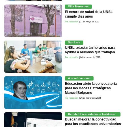
Villa Mercedes
El centro de salud de la UNSL
cumple diez años
Por redacción
| 27 de mayo de 2023
San Luis
UNSL: adaptarán horarios para
ayudar a alumnos que trabajan
Por redacción
| 06 de marzo de 2023
A nivel nacional
Educación abrió la convocatoria
para las Becas Estratégicas
Manuel Belgrano
Por redacción
| 26 de febrero de 2023
Red de Universidades e Institutos
Puntanos
Buscan mejorar la conectividad
para los estudiantes universitarios