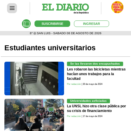
SUSCRIBIRSE
INGRESAR
8°
SAN LUIS - SABADO 08 DE AGOSTO DE 2026
Estudiantes universitarios
Se las llevaron dos encapuchados
Les robaron las bicicletas mientras
hacían unos trabajos para la
facultad
Por redacción
| 30 de mayo de 2024
Universidades asfixiadas
La UNSL hizo otra clase pública por
su crisis de financiamiento
Por redacción
| 17 de mayo de 2024