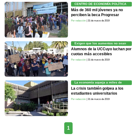
CENTRO DE ECONOMÍA POLÍTICA
ARGENTINA
Más de 360 mil jóvenes ya no
perciben la beca Progresar
Por redacción
| 31 de marzo de 2019
Exigen que los aumentos no sean
desmedidos
Alumnos de la UCCuyo luchan por
cuotas más accesibles
Por redacción
| 31 de marzo de 2019
La economía aqueja a miles de
alumnos
La crisis también golpea a los
estudiantes universitarios
Por redacción
| 31 de marzo de 2019
1