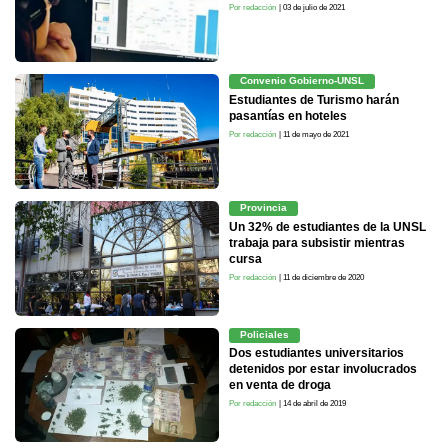
Por redacción
| 03 de julio de 2021
Convenio Gobierno-UNSL
Estudiantes de Turismo harán
pasantías en hoteles
Por redacción
| 11 de mayo de 2021
Provincia
Un 32% de estudiantes de la UNSL
trabaja para subsistir mientras
cursa
Por redacción
| 11 de diciembre de 2020
Policiales
Dos estudiantes universitarios
detenidos por estar involucrados
en venta de droga
Por redacción
| 14 de abril de 2019