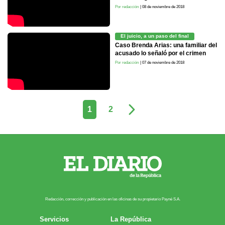
Por redacción
| 08 de noviembre de 2018
El juicio, a un paso del final
Caso Brenda Arias: una familiar del
acusado lo señaló por el crimen
Por redacción
| 07 de noviembre de 2018
1
2
Redacción, corrección y publicación en las oficinas de su propietario Payn​é S.A.
Servicios
La República