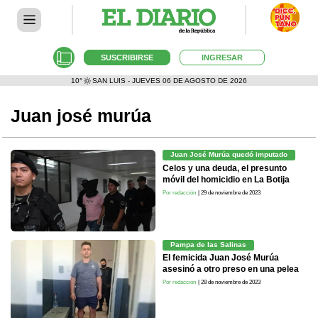
SUSCRIBIRSE
INGRESAR
10°
SAN LUIS - JUEVES 06 DE AGOSTO DE 2026
Juan josé murúa
Juan José Murúa quedó imputado
Celos y una deuda, el presunto
móvil del homicidio en La Botija
Por redacción
| 29 de noviembre de 2023
Pampa de las Salinas
El femicida Juan José Murúa
asesinó a otro preso en una pelea
Por redacción
| 28 de noviembre de 2023