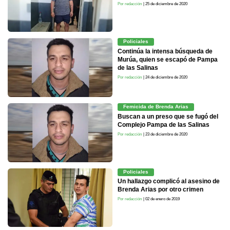
Por redacción
| 25 de diciembre de 2020
Policiales
Continúa la intensa búsqueda de
Murúa, quien se escapó de Pampa
de las Salinas
Por redacción
| 24 de diciembre de 2020
Femicida de Brenda Arias
Buscan a un preso que se fugó del
Complejo Pampa de las Salinas
Por redacción
| 23 de diciembre de 2020
Policiales
Un hallazgo complicó al asesino de
Brenda Arias por otro crimen
Por redacción
| 02 de enero de 2019