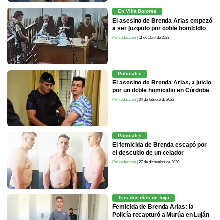
En Villa Dolores
El asesino de Brenda Arias empezó
a ser juzgado por doble homicidio
Por redacción
| 11 de abril de 2023
Policiales
El asesino de Brenda Arias, a juicio
por un doble homicidio en Córdoba
Por redacción
| 04 de febrero de 2022
Policiales
El femicida de Brenda escapó por
el descuido de un celador
Por redacción
| 27 de diciembre de 2020
Tras dos días de fuga
Femicida de Brenda Arias: la
Policía recapturó a Murúa en Luján