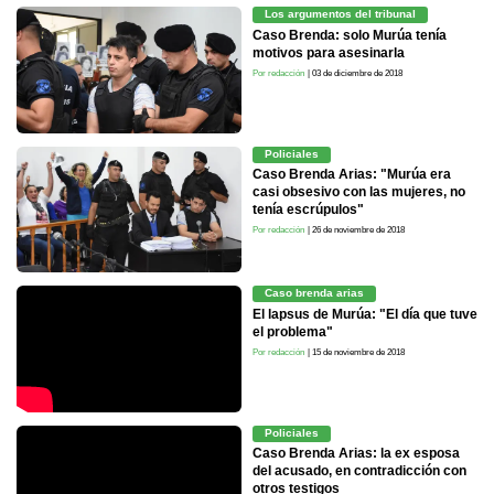
Los argumentos del tribunal
Caso Brenda: solo Murúa tenía
motivos para asesinarla
Por redacción
| 03 de diciembre de 2018
Policiales
Caso Brenda Arias: "Murúa era
casi obsesivo con las mujeres, no
tenía escrúpulos"
Por redacción
| 26 de noviembre de 2018
Caso brenda arias
El lapsus de Murúa: "El día que tuve
el problema"
Por redacción
| 15 de noviembre de 2018
Policiales
Caso Brenda Arias: la ex esposa
del acusado, en contradicción con
otros testigos