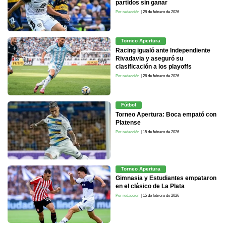
partidos sin ganar
Por redacción
| 28 de febrero de 2026
Torneo Apertura
Racing igualó ante Independiente
Rivadavia y aseguró su
clasificación a los playoffs
Por redacción
| 26 de febrero de 2026
Fútbol
Torneo Apertura: Boca empató con
Platense
Por redacción
| 15 de febrero de 2026
Torneo Apertura
Gimnasia y Estudiantes empataron
en el clásico de La Plata
Por redacción
| 15 de febrero de 2026