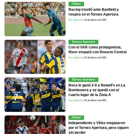
Fútbol
Racing triunfó ante Banfield y
respira en el Torneo Apertura
Por redacción
| 14 de febrero de 2026
Torneo Apertura
Con el VAR como protagonista,
River empató con Rosario Central
Por redacción
| 01 de febrero de 2026
Torneo Apertura
Boca le ganó 2-0 a Newell's en La
Bombonera y se quedó con el
cuarto lugar de la Zona A
Por redacción
| 01 de febrero de 2026
Fútbol
Independiente y Vélez empataron
por el Torneo Apertura, pero siguen
sin perder