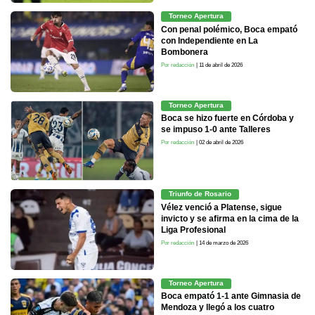
Torneo Apertura
Con penal polémico, Boca empató
con Independiente en La
Bombonera
Por redacción
| 11 de abril de 2026
Torneo Apertura
Boca se hizo fuerte en Córdoba y
se impuso 1-0 ante Talleres
Por redacción
| 02 de abril de 2026
Triunfo de Rosario
Vélez venció a Platense, sigue
invicto y se afirma en la cima de la
Liga Profesional
Por redacción
| 14 de marzo de 2026
Torneo Apertura
Boca empató 1-1 ante Gimnasia de
Mendoza y llegó a los cuatro