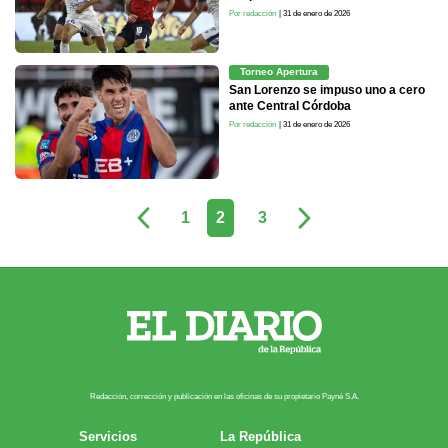
Por redacción
| 31 de enero de 2026
Torneo Apertura
San Lorenzo se impuso uno a cero
ante Central Córdoba
Por redacción
| 31 de enero de 2026
1
2
3
Redacción, corrección y publicación en las oficinas de su propietario Payn​é S.A.
Servicios
La República