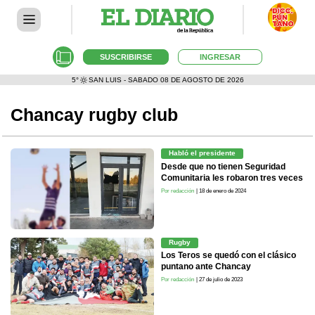
SUSCRIBIRSE
INGRESAR
5°
SAN LUIS - SABADO 08 DE AGOSTO DE 2026
Chancay rugby club
Habló el presidente
Desde que no tienen Seguridad
Comunitaria les robaron tres veces
Por redacción
| 18 de enero de 2024
Rugby
Los Teros se quedó con el clásico
puntano ante Chancay
Por redacción
| 27 de julio de 2023