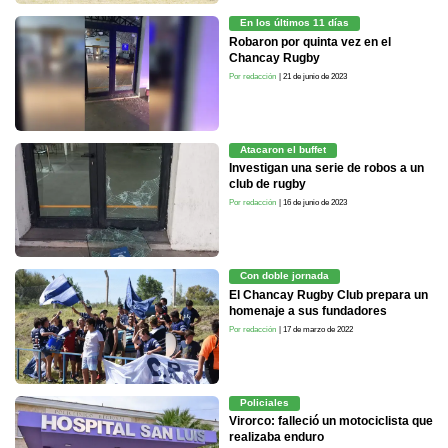
En los últimos 11 días
Robaron por quinta vez en el
Chancay Rugby
Por redacción
| 21 de junio de 2023
Atacaron el buffet
Investigan una serie de robos a un
club de rugby
Por redacción
| 16 de junio de 2023
Con doble jornada
El Chancay Rugby Club prepara un
homenaje a sus fundadores
Por redacción
| 17 de marzo de 2022
Policiales
Virorco: falleció un motociclista que
realizaba enduro