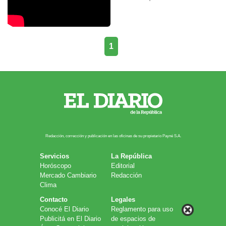
1
Redacción, corrección y publicación en las oficinas de su propietario Payn​é S.A.
Servicios
La República
Horóscopo
Editorial
Mercado Cambiario
Redacción
Clima
Contacto
Legales
Conocé El Diario
Reglamento para uso
Publicitá en El Diario
de espacios de