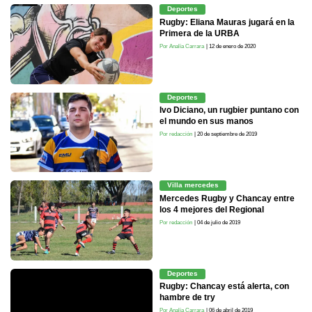
Deportes
Rugby: Eliana Mauras jugará en la
Primera de la URBA
Por Analía Carrara
| 12 de enero de 2020
Deportes
Ivo Diciano, un rugbier puntano con
el mundo en sus manos
Por redacción
| 20 de septiembre de 2019
Villa mercedes
Mercedes Rugby y Chancay entre
los 4 mejores del Regional
Por redacción
| 04 de julio de 2019
Deportes
Rugby: Chancay está alerta, con
hambre de try
Por Analía Carrara
| 06 de abril de 2019