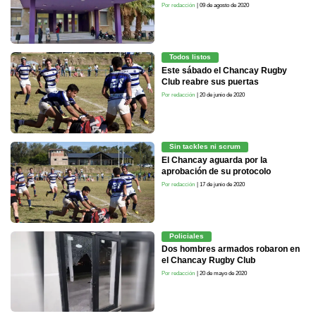
Por redacción
| 09 de agosto de 2020
Todos listos
Este sábado el Chancay Rugby
Club reabre sus puertas
Por redacción
| 20 de junio de 2020
Sin tackles ni scrum
El Chancay aguarda por la
aprobación de su protocolo
Por redacción
| 17 de junio de 2020
Policiales
Dos hombres armados robaron en
el Chancay Rugby Club
Por redacción
| 20 de mayo de 2020