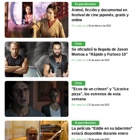
Espectáculos
Animé, ficción y documental en
festival de cine japonés, gratis y
online
Por redacción
| 03 de febrero de 2022
Cine
Se oficializó la llegada de Jason
Momoa a "Rápido y Furioso 10"
Por redacción
| 31 de enero de 2022
Cine
"Ecos de un crimen" y "Licorice
pizza", los estrenos de esta
semana
Por redacción
| 27 de enero de 2022
Espectáculos
La película “Eddie en su laberinto”
estará disponible durante enero
Por redacción
| 04 de enero de 2022