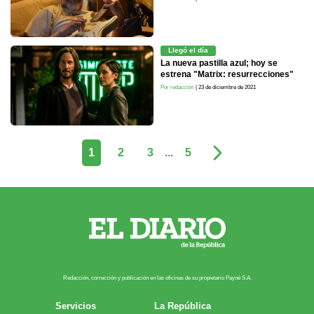
Llegó el día
La nueva pastilla azul; hoy se
estrena "Matrix: resurrecciones"
Por redacción
| 23 de diciembre de 2021
1
2
3
...
5
Redacción, corrección y publicación en las oficinas de su propietario Payn​é S.A.
Servicios
La República