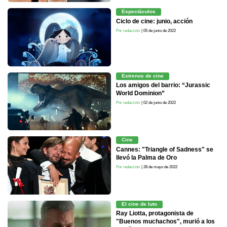
Espectáculos
Ciclo de cine: junio, acción
Por redacción
| 05 de junio de 2022
Estrenos de cine
Los amigos del barrio: “Jurassic
World Dominion”
Por redacción
| 02 de junio de 2022
Cine
Cannes: "Triangle of Sadness" se
llevó la Palma de Oro
Por redacción
| 28 de mayo de 2022
El cine de luto
Ray Liotta, protagonista de
"Buenos muchachos", murió a los