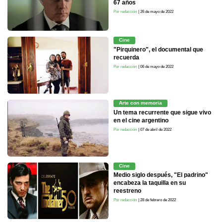
67 años
Por redacción
| 26 de mayo de 2022
Cine
"Pirquinero", el documental que
recuerda
Por redacción
| 06 de mayo de 2022
Arte con memoria
Un tema recurrente que sigue vivo
en el cine argentino
Por redacción
| 07 de abril de 2022
Cine
Medio siglo después, "El padrino"
encabeza la taquilla en su
reestreno
Por redacción
| 28 de febrero de 2022