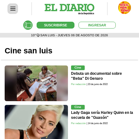
SUSCRIBIRSE
INGRESAR
10°
SAN LUIS - JUEVES 06 DE AGOSTO DE 2026
Cine san luis
Cine
Debuta un documental sobre
"Beba" Di Genaro
Por redacción
| 23 de junio de 2022
Cine
Lady Gaga sería Harley Quinn en la
secuela de "Guasón"
Por redacción
| 14 de junio de 2022