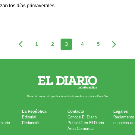
zan los días primaverales.
1
2
3
4
5
Redacción, corrección y publicación en las oficinas de su propietario Payn​é S.A.
La República
Contacto
Legales
Editorial
Conocé El Diario
Reglamento 
biario
Redacción
Publicitá en El Diario
espacios de 
Área Comercial