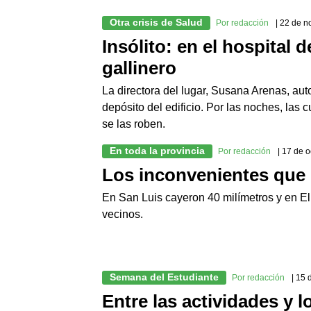
Otra crisis de Salud
Por redacción
| 22 de 
Insólito: en el hospital 
gallinero
La directora del lugar, Susana Arenas, aut
depósito del edificio. Por las noches, las 
se las roben.
En toda la provincia
Por redacción
| 17 de 
Los inconvenientes que g
En San Luis cayeron 40 milímetros y en El 
vecinos.
Semana del Estudiante
Por redacción
| 15
Entre las actividades y l