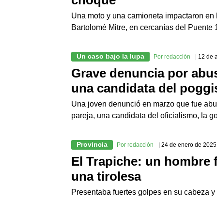
Una moto y una camioneta impactaron en la 
Bartolomé Mitre, en cercanías del Puente
Un caso bajo la lupa
Por redacción
| 12 de 
Grave denuncia por abus
una candidata del pogg
Una joven denunció en marzo que fue abu
pareja, una candidata del oficialismo, la go
Provincia
Por redacción
| 24 de enero de 2025
El Trapiche: un hombre f
una tirolesa
Presentaba fuertes golpes en su cabeza y 