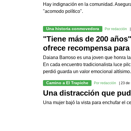
Hay indignación en la comunidad. Asegura
"acomodo político".
Una historia conmovedora
Por redacción
"Tiene más de 200 años":
ofrece recompensa para 
Daiana Barroso es una joven que honra las
En cada encuentro tradicionalista luce pil
perdió guarda un valor emocional altísimo
Camino a El Trapiche
Por redacción
| 23 de
Una distracción que pu
Una mujer bajó la vista para enchufar el c