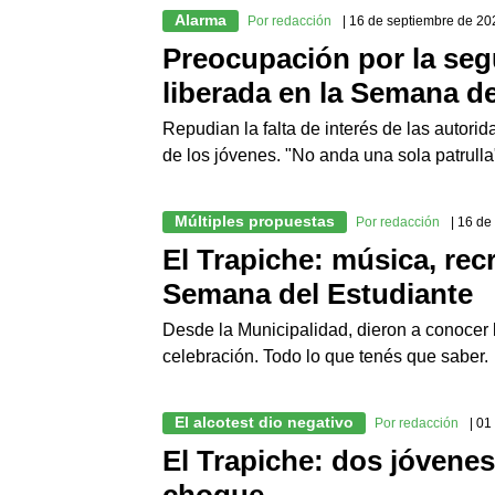
Alarma
Por redacción
| 16 de septiembre de 20
Preocupación por la seg
liberada en la Semana d
Repudian la falta de interés de las autori
de los jóvenes. "No anda una sola patrulla"
Múltiples propuestas
Por redacción
| 16 d
El Trapiche: música, rec
Semana del Estudiante
Desde la Municipalidad, dieron a conocer 
celebración. Todo lo que tenés que saber
El alcotest dio negativo
Por redacción
| 0
El Trapiche: dos jóvenes
choque