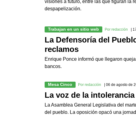
visiones a futuro, entre las que figuran la
despapelización.
Trabajan en un sitio web
Por redacción
| 
La Defensoría del Puebl
reclamos
Enrique Ponce informó que llegaron quejas
bancos.
Mesa Cinco
Por redacción
| 06 de agosto de 
La voz de la intolerancia
La Asamblea General Legislativa del mart
del pueblo. La oposición opacó una jorna