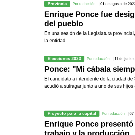
Provincia
Por redacción
| 01 de agosto de 202
Enrique Ponce fue desi
del pueblo
En una sesión de la Legislatura provincial
la entidad.
Elecciones 2023
Por redacción
| 11 de junio
Ponce: "Mi cábala siempr
El candidato a intendente de la ciudad d
acudió a sufragar junto a uno de sus hijo
Proyecto para la capital
Por redacción
| 07
Enrique Ponce presentó 
trabajo y la producción