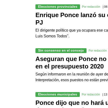
Elecciones provinciales
Por redacción
| 0
Enrique Ponce lanzó su 
PJ
El dirigente político que ya ocupara ese c
Luis Somos Todos".
Sin consenso en el concejo
Por redacción
Aseguran que Ponce no i
en el presupuesto 2020
Según informaron en la reunión de ayer d
Interpretación, esos puestos no están pre
Elecciones municipales
Por redacción
| 1
Ponce dijo que no hará u