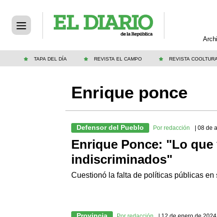
Arch
TAPA DEL DÍA
REVISTA EL CAMPO
REVISTA COOLTUR
Enrique ponce
Defensor del Pueblo
Por redacción
| 08 de 
Enrique Ponce: "Lo que
indiscriminados"
Cuestionó la falta de políticas públicas e
Provincia
Por redacción
| 12 de enero de 2024