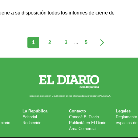
ene a su disposición todos los informes de cierre de
1
2
3
...
5
Redacción, corrección y publicación en las oficinas de su propietario Payn​é S.A.
La República
Contacto
Legales
Editorial
Conocé El Diario
Reglamento 
biario
Redacción
Publicitá en El Diario
espacios de 
Área Comercial