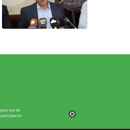
para uso de
participación