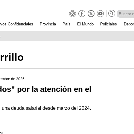
ivos Confidenciales
Provincia
País
El Mundo
Policiales
Depor
A
rillo
tiembre de 2025
os” por la atención en el
al una deuda salarial desde marzo del 2024.
24