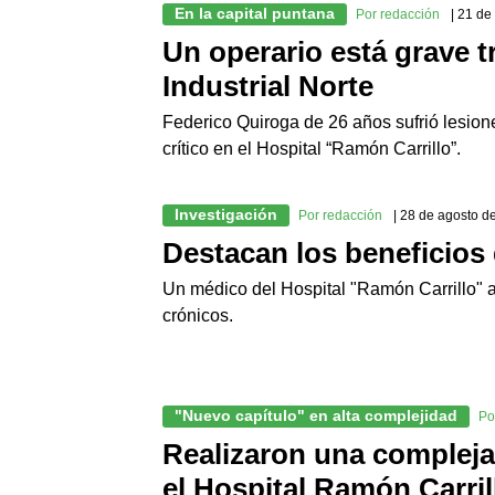
En la capital puntana
Por redacción
| 21 d
Un operario está grave t
Industrial Norte
Federico Quiroga de 26 años sufrió lesione
crítico en el Hospital “Ramón Carrillo”.
Investigación
Por redacción
| 28 de agosto d
Destacan los beneficios 
Un médico del Hospital "Ramón Carrillo" a
crónicos.
"Nuevo capítulo" en alta complejidad
Po
Realizaron una compleja
el Hospital Ramón Carril