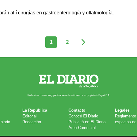
rán allí cirugías en gastroenterología y oftalmología.
1
2
Redacción, corrección y publicación en las oficinas de su propietario Payn​é S.A.
La República
Contacto
Legales
Editorial
Conocé El Diario
Reglamento 
biario
Redacción
Publicitá en El Diario
espacios de 
Área Comercial