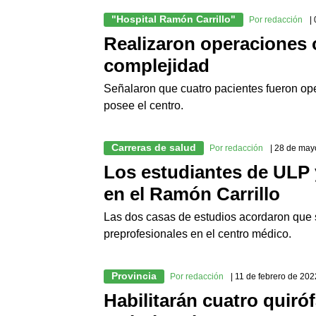
"Hospital Ramón Carrillo"
Por redacción
|
Realizaron operaciones 
complejidad
Señalaron que cuatro pacientes fueron op
posee el centro.
Carreras de salud
Por redacción
| 28 de may
Los estudiantes de ULP 
en el Ramón Carrillo
Las dos casas de estudios acordaron que 
preprofesionales en el centro médico.
Provincia
Por redacción
| 11 de febrero de 202
Habilitarán cuatro quiró