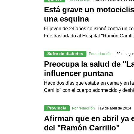
Está grave un motocicli
una esquina
El joven de 24 años colisionó contra un 
Fue trasladado al Hospital "Ramón Carrillo
Sufre de diabetes
Por redacción
| 29 de ago
Preocupa la salud de "L
influencer puntana
Hace dos días que estaba en cama y en la
Carrillo" con el cuerpo adormecido y desh
Provincia
Por redacción
| 19 de abril de 2024
Afirman que en abril ya
del "Ramón Carrillo"