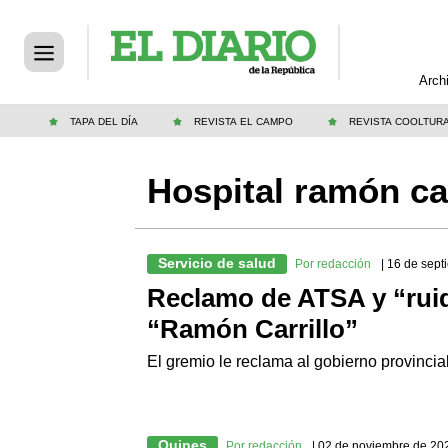
Arch
TAPA DEL DÍA
REVISTA EL CAMPO
REVISTA COOLTUR
Hospital ramón car
Servicio de salud
Por redacción
| 16 de sep
Reclamo de ATSA y “ruid
“Ramón Carrillo”
El gremio le reclama al gobierno provinci
Quines
Por redacción
| 02 de noviembre de 20