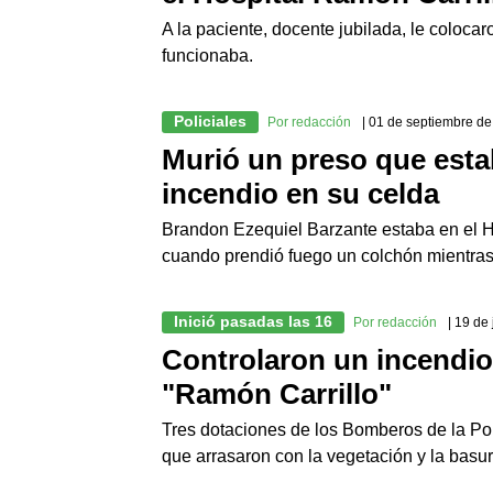
A la paciente, docente jubilada, le coloc
funcionaba.
Policiales
Por redacción
| 01 de septiembre d
Murió un preso que estab
incendio en su celda
Brandon Ezequiel Barzante estaba en el H
cuando prendió fuego un colchón mientras 
Inició pasadas las 16
Por redacción
| 19 de
Controlaron un incendio 
"Ramón Carrillo"
Tres dotaciones de los Bomberos de la Poli
que arrasaron con la vegetación y la bas