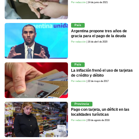
Por redacción
| 14 de junio de 2021
País
Argentina propone tres años de
gracia para el pago de la deuda
Por redacción
| 16 de abril de 2020
País
La inflación frenó el uso de tarjetas
de crédito y débito
Por redacción
| 22 de mayo de 2017
Provincia
Pago con tarjeta, un déficit en las
localidades turísticas
Por redacción
| 03 de agosto de 2016