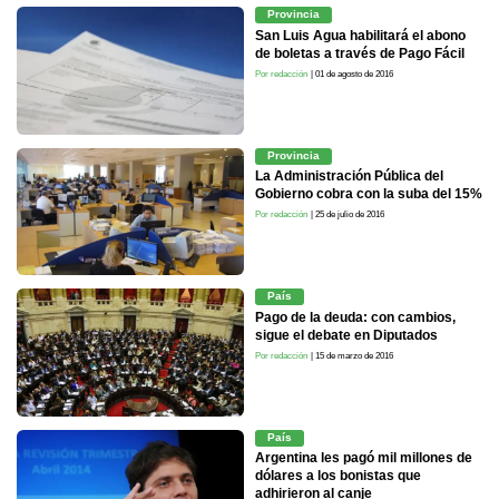
Provincia
San Luis Agua habilitará el abono
de boletas a través de Pago Fácil
Por redacción
| 01 de agosto de 2016
Provincia
La Administración Pública del
Gobierno cobra con la suba del 15%
Por redacción
| 25 de julio de 2016
País
Pago de la deuda: con cambios,
sigue el debate en Diputados
Por redacción
| 15 de marzo de 2016
País
Argentina les pagó mil millones de
dólares a los bonistas que
adhirieron al canje