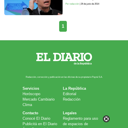
Por redacción
| 26 de junio de 2014
1
Redacción, corrección y publicación en las oficinas de su propietario Payn​é S.A.
Servicios
La República
Horóscopo
Editorial
Mercado Cambiario
Redacción
Clima
Contacto
Legales
Conocé El Diario
Reglamento para uso
Publicitá en El Diario
de espacios de