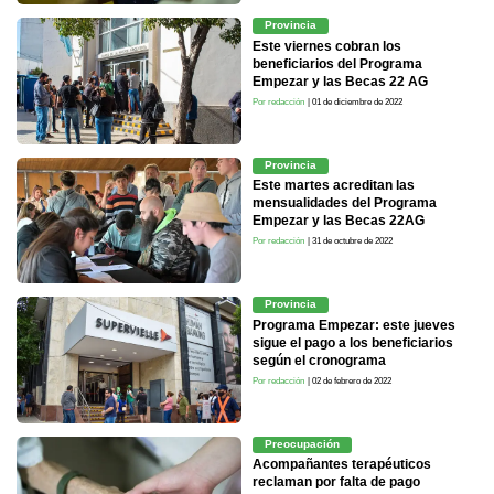
Provincia
Este viernes cobran los
beneficiarios del Programa
Empezar y las Becas 22 AG
Por redacción
| 01 de diciembre de 2022
Provincia
Este martes acreditan las
mensualidades del Programa
Empezar y las Becas 22AG
Por redacción
| 31 de octubre de 2022
Provincia
Programa Empezar: este jueves
sigue el pago a los beneficiarios
según el cronograma
Por redacción
| 02 de febrero de 2022
Preocupación
Acompañantes terapéuticos
reclaman por falta de pago