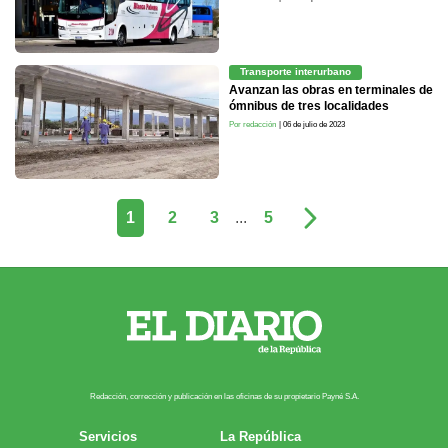
Transporte interurbano
Avanzan las obras en terminales de
ómnibus de tres localidades
Por redacción
| 06 de julio de 2023
1
2
3
...
5
Redacción, corrección y publicación en las oficinas de su propietario Payn​é S.A.
Servicios
La República