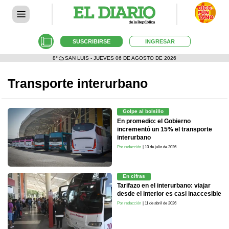
SUSCRIBIRSE
INGRESAR
8°
SAN LUIS - JUEVES 06 DE AGOSTO DE 2026
Transporte interurbano
Golpe al bolsillo
En promedio: el Gobierno
incrementó un 15% el transporte
interurbano
Por redacción
| 10 de julio de 2026
En cifras
Tarifazo en el interurbano: viajar
desde el interior es casi inaccesible
Por redacción
| 11 de abril de 2026