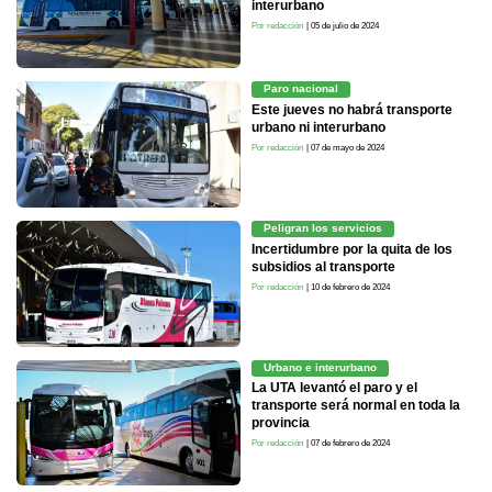
interurbano
Por redacción
| 05 de julio de 2024
Paro nacional
Este jueves no habrá transporte
urbano ni interurbano
Por redacción
| 07 de mayo de 2024
Peligran los servicios
Incertidumbre por la quita de los
subsidios al transporte
Por redacción
| 10 de febrero de 2024
Urbano e interurbano
La UTA levantó el paro y el
transporte será normal en toda la
provincia
Por redacción
| 07 de febrero de 2024