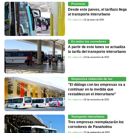
Provincia
Desde este jueves, el tarifazo llega
al transporte interurbano
Por redacción
| 31 de enero de 2024
En todos los corredores
A partir de este lunes se actualiza
la tarifa del transporte interurbano
Por redacción
| 24 de noviembre de 2023
Sorpresiva reducción de las
frecuencias
"El diálogo con las empresas va a
continuar en la medida que
restablezcan el interurbano"
Por redacción
| 02 de noviembre de 2023
Transporte interurbano
Tres empresas reemplazarán los
corredores de Panaholma
Por redacción
| 21 de septiembre de 2023