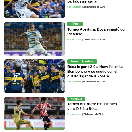
partidos sin ganar
Por redacción
| 28 de febrero de 2026
Fútbol
Torneo Apertura: Boca empató con
Platense
Por redacción
| 15 de febrero de 2026
Torneo Apertura
Boca le ganó 2-0 a Newell's en La
Bombonera y se quedó con el
cuarto lugar de la Zona A
Por redacción
| 01 de febrero de 2026
Fecha 2
Torneo Apertura: Estudiantes
venció 2-1 a Boca
Por redacción
| 29 de enero de 2026