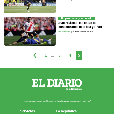
Un partido muy esperado
Superclásico: las listas de
concentrados de Boca y River
Por redacción
| 08 de noviembre de 2025
1
...
3
4
5
Redacción, corrección y publicación en las oficinas de su propietario Payn​é S.A.
Servicios
La República