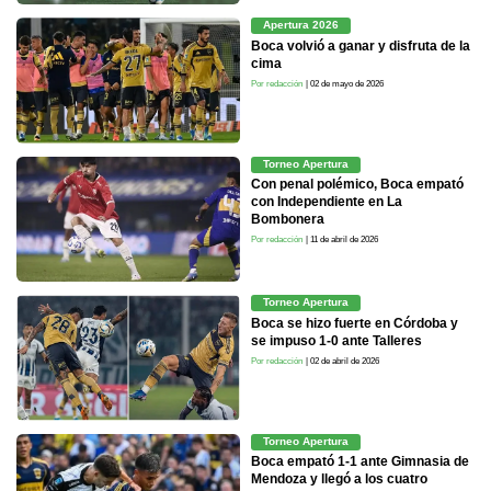
Apertura 2026
Boca volvió a ganar y disfruta de la
cima
Por redacción
| 02 de mayo de 2026
Torneo Apertura
Con penal polémico, Boca empató
con Independiente en La
Bombonera
Por redacción
| 11 de abril de 2026
Torneo Apertura
Boca se hizo fuerte en Córdoba y
se impuso 1-0 ante Talleres
Por redacción
| 02 de abril de 2026
Torneo Apertura
Boca empató 1-1 ante Gimnasia de
Mendoza y llegó a los cuatro