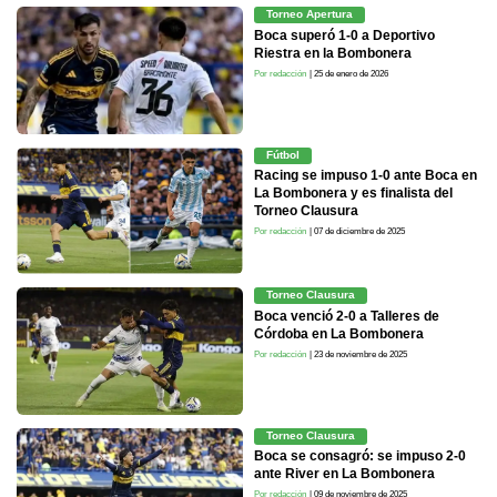
Torneo Apertura
Boca superó 1-0 a Deportivo
Riestra en la Bombonera
Por redacción
| 25 de enero de 2026
Fútbol
Racing se impuso 1-0 ante Boca en
La Bombonera y es finalista del
Torneo Clausura
Por redacción
| 07 de diciembre de 2025
Torneo Clausura
Boca venció 2-0 a Talleres de
Córdoba en La Bombonera
Por redacción
| 23 de noviembre de 2025
Torneo Clausura
Boca se consagró: se impuso 2-0
ante River en La Bombonera
Por redacción
| 09 de noviembre de 2025