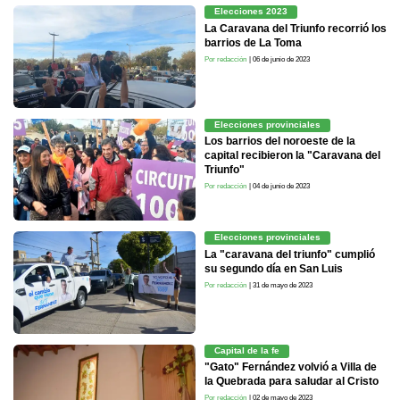
Elecciones 2023
La Caravana del Triunfo recorrió los
barrios de La Toma
Por redacción
| 06 de junio de 2023
Elecciones provinciales
Los barrios del noroeste de la
capital recibieron la "Caravana del
Triunfo"
Por redacción
| 04 de junio de 2023
Elecciones provinciales
La "caravana del triunfo" cumplió
su segundo día en San Luis
Por redacción
| 31 de mayo de 2023
Capital de la fe
"Gato" Fernández volvió a Villa de
la Quebrada para saludar al Cristo
Por redacción
| 02 de mayo de 2023