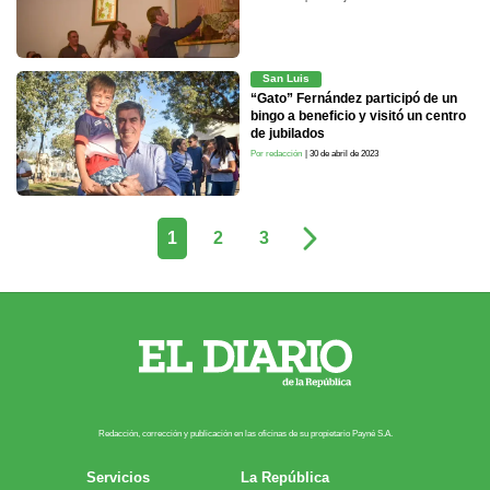
San Luis
“Gato” Fernández participó de un
bingo a beneficio y visitó un centro
de jubilados
Por redacción
| 30 de abril de 2023
1
2
3
Redacción, corrección y publicación en las oficinas de su propietario Payn​é S.A.
Servicios
La República