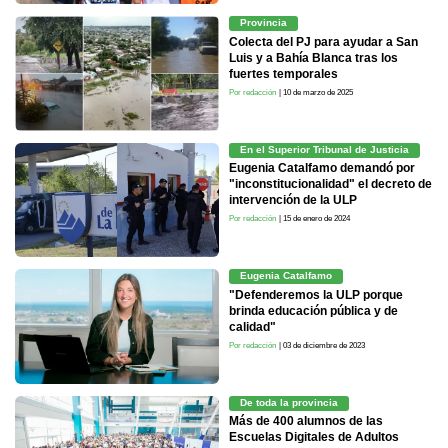
Provincia
Colecta del PJ para ayudar a San
Luis y a Bahía Blanca tras los
fuertes temporales
Por redacción
| 10 de marzo de 2025
En el Superior Tribunal de Justicia
Eugenia Catalfamo demandó por
"inconstitucionalidad" el decreto de
intervención de la ULP
Por redacción
| 15 de enero de 2024
Eugenia Catalfamo
"Defenderemos la ULP porque
brinda educación pública y de
calidad"
Por redacción
| 03 de diciembre de 2023
De toda la provincia
Más de 400 alumnos de las
Escuelas Digitales de Adultos