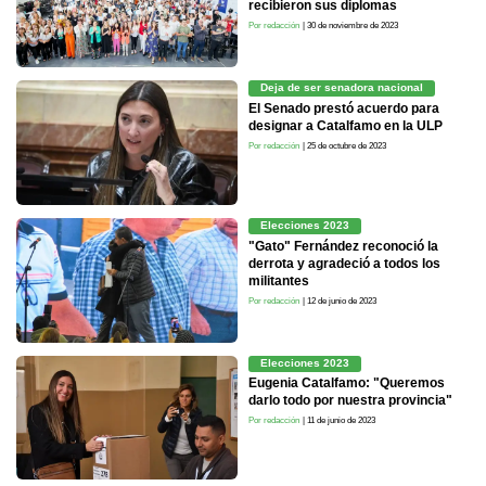
recibieron sus diplomas
Por redacción
| 30 de noviembre de 2023
Deja de ser senadora nacional
El Senado prestó acuerdo para
designar a Catalfamo en la ULP
Por redacción
| 25 de octubre de 2023
Elecciones 2023
"Gato" Fernández reconoció la
derrota y agradeció a todos los
militantes
Por redacción
| 12 de junio de 2023
Elecciones 2023
Eugenia Catalfamo: "Queremos
darlo todo por nuestra provincia"
Por redacción
| 11 de junio de 2023