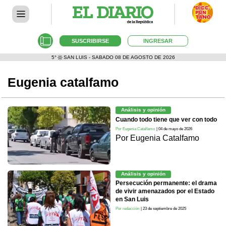
SUSCRIBIRSE
INGRESAR
5°
SAN LUIS - SABADO 08 DE AGOSTO DE 2026
Eugenia catalfamo
Análisis y opinión
Cuando todo tiene que ver con todo
Por Eugenia Catalfamo
| 04 de mayo de 2026
Por
Eugenia Catalfamo
Análisis y opinión
Persecución permanente: el drama
de vivir amenazados por el Estado
en San Luis
Por redacción
| 23 de septiembre de 2025