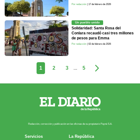
Por redacción
| 17 de febrero de 2026
Un pueblo unido
Solidaridad: Santa Rosa del
Conlara recaudó casi tres millones
de pesos para Emma
Por redacción
| 02 de febrero de 2026
1
2
3
...
5
Redacción, corrección y publicación en las oficinas de su propietario Payn​é S.A.
Servicios
La República