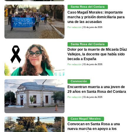
Santa Rosa del Conlara
Caso Magalí Morales: importante
marcha y prisión domiciliaria para
una de las acusadas
Por redacción
| 01 de junio de 2026
Santa Rosa del Conlara
Dolor por la muerte de Micaela Díaz
Vallejos, la docente que había sido
becada a España
Por redacción
| 01 de junio de 2026
Conmoción
Encuentran muerta a una joven de
29 años en Santa Rosa del Conlara
Por redacción
| 01 de junio de 2026
Caso Magalí Morales
Convocan en Santa Rosa a una
nueva marcha en apoyo a los