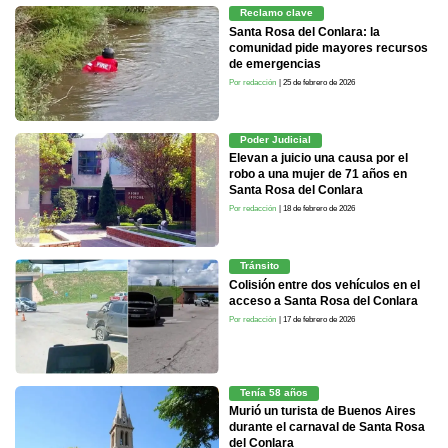
Reclamo clave
Santa Rosa del Conlara: la
comunidad pide mayores recursos
de emergencias
Por redacción
| 25 de febrero de 2026
Poder Judicial
Elevan a juicio una causa por el
robo a una mujer de 71 años en
Santa Rosa del Conlara
Por redacción
| 18 de febrero de 2026
Tránsito
Colisión entre dos vehículos en el
acceso a Santa Rosa del Conlara
Por redacción
| 17 de febrero de 2026
Tenía 58 años
Murió un turista de Buenos Aires
durante el carnaval de Santa Rosa
del Conlara