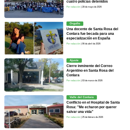
cuatro policías detenidos
Por redacción
| 28 de mayo de 2026
Orgullo
Una docente de Santa Rosa del
Conlara fue becada para una
especialización en España
Por redacción
| 06 de abril de 2026
Ajuste
Cierre inminente del Correo
Argentino en Santa Rosa del
Conlara
Por redacción
| 03 de marzo de 2026
Valle del Conlara
Conflicto en el Hospital de Santa
Rosa: "Me echaron por querer
salvar una vida"
Por redacción
| 25 de febrero de 2026