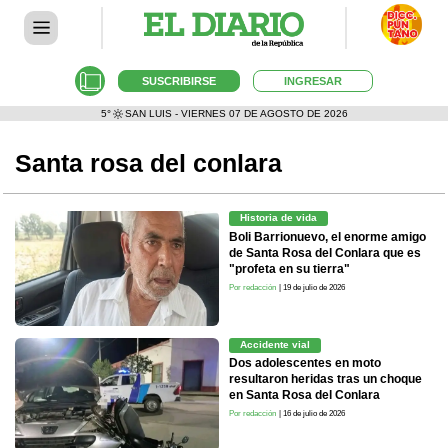
SUSCRIBIRSE
INGRESAR
5°
SAN LUIS - VIERNES 07 DE AGOSTO DE 2026
Santa rosa del conlara
Historia de vida
Boli Barrionuevo, el enorme amigo
de Santa Rosa del Conlara que es
"profeta en su tierra"
Por redacción
| 19 de julio de 2026
Accidente vial
Dos adolescentes en moto
resultaron heridas tras un choque
en Santa Rosa del Conlara
Por redacción
| 16 de julio de 2026