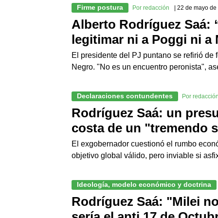
Firme postura
Por redacción
| 22 de mayo de
Alberto Rodríguez Saá:
legitimar ni a Poggi ni a 
El presidente del PJ puntano se refirió de 
Negro. "No es un encuentro peronista", as
Declaraciones contundentes
Por redacció
Rodríguez Saá: un presu
costa de un "tremendo sa
El exgobernador cuestionó el rumbo económi
objetivo global válido, pero inviable si asf
Ideología, modelo económico y doctrina
Rodríguez Saá: "Milei no
sería el anti 17 de Octub