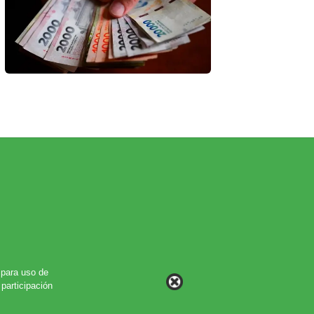
para uso de
participación