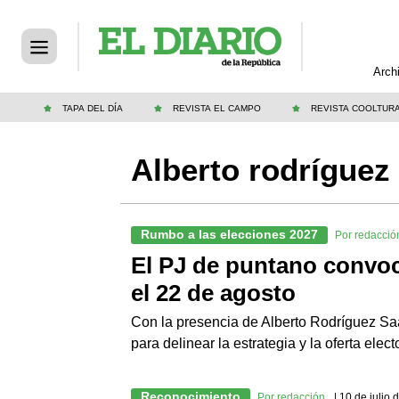
Arch
TAPA DEL DÍA
REVISTA EL CAMPO
REVISTA COOLTUR
Alberto rodríguez
Rumbo a las elecciones 2027
Por redacció
El PJ de puntano convoc
el 22 de agosto
Con la presencia de Alberto Rodríguez Saá
para delinear la estrategia y la oferta electo
Reconocimiento
Por redacción
| 10 de julio