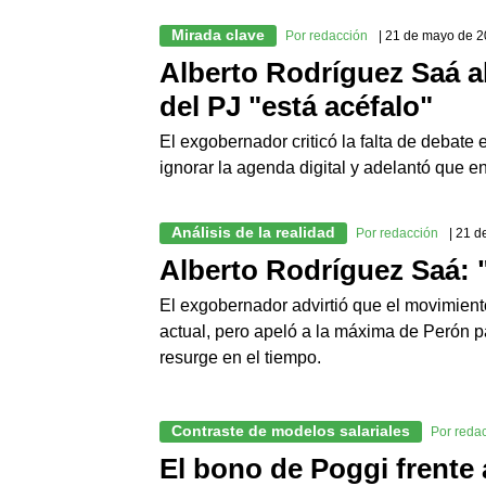
Mirada clave
Por redacción
| 21 de mayo de 
Alberto Rodríguez Saá a
del PJ "está acéfalo"
El exgobernador criticó la falta de debate 
ignorar la agenda digital y adelantó que e
Análisis de la realidad
Por redacción
| 21 
Alberto Rodríguez Saá:
El exgobernador advirtió que el movimiento
actual, pero apeló a la máxima de Perón pa
resurge en el tiempo.
Contraste de modelos salariales
Por reda
El bono de Poggi frente 