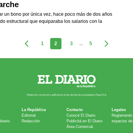
parche
rgar un bono por única vez, hace poco más de dos años
rdo estructural que equiparaba los salarios con la
1
2
3
...
5
Redacción, corrección y publicación en las oficinas de su propietario Payn​é S.A.
La República
Contacto
Legales
Editorial
Conocé El Diario
Reglamento 
biario
Redacción
Publicitá en El Diario
espacios de 
Área Comercial