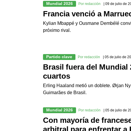
Mundial 2026
Por redacción
| 09 de julio de 
Francia venció a Marruec
Kylian Mbappé y Ousmane Dembélé convirt
próximo rival.
Partido clave
Por redacción
| 05 de julio de 2
Brasil fuera del Mundial
cuartos
Erling Haaland metió un doblete. Ørjan N
Guimarães de Brasil.
Mundial 2026
Por redacción
| 05 de julio de 
Con mayoría de francese
arbitral para enfrentar a