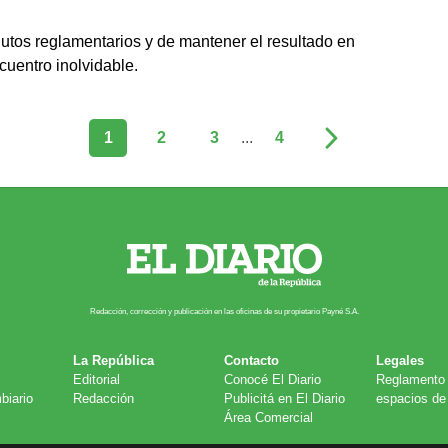
nutos reglamentarios y de mantener el resultado en
uentro inolvidable.
1
2
3
...
4
Redacción, corrección y publicación en las oficinas de su propietario Payn​é S.A.
La República
Contacto
Legales
Editorial
Conocé El Diario
Reglamento 
biario
Redacción
Publicitá en El Diario
espacios de 
Área Comercial