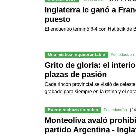
Inglaterra le ganó a Fran
puesto
El encuentro terminó 6-4 con Hat trcik de
Una mística inquebrantable
Por redacción
Grito de gloria: el inter
plazas de pasión
Cada rincón provincial se vistió de celest
grabado para siempre en la retina y el cor
Fuerte rechazo en redes
Por redacción
| 1
Monteoliva avaló prohibi
partido Argentina - Ingla