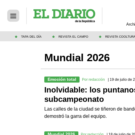
Arch
TAPA DEL DÍA
REVISTA EL CAMPO
REVISTA COOLTUR
Mundial 2026
Emoción total
Por redacción
| 19 de julio de 
Inolvidable: los puntano
subcampeonato
Las calles de la ciudad se tiñeron de band
demostró la garra del equipo.
Mundial 2026
Por redacción
| 18 de julio de 