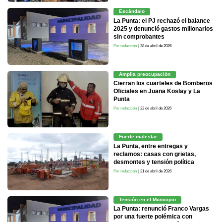
Escándalo
La Punta: el PJ rechazó el balance
2025 y denunció gastos millonarios
sin comprobantes
Por redacción
| 28 de abril de 2026
Amplia preocupación
Cierran los cuarteles de Bomberos
Oficiales en Juana Koslay y La
Punta
Por redacción
| 22 de abril de 2026
Fuerte malestar
La Punta, entre entregas y
reclamos: casas con grietas,
desmontes y tensión política
Por redacción
| 21 de abril de 2026
Tensión en el Municipio
La Punta: renunció Franco Vargas
por una fuerte polémica con