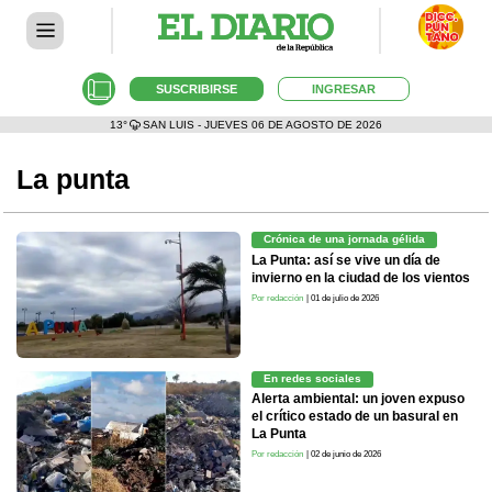
SUSCRIBIRSE
INGRESAR
13°
SAN LUIS - JUEVES 06 DE AGOSTO DE 2026
La punta
Crónica de una jornada gélida
La Punta: así se vive un día de
invierno en la ciudad de los vientos
Por redacción
| 01 de julio de 2026
En redes sociales
Alerta ambiental: un joven expuso
el crítico estado de un basural en
La Punta
Por redacción
| 02 de junio de 2026