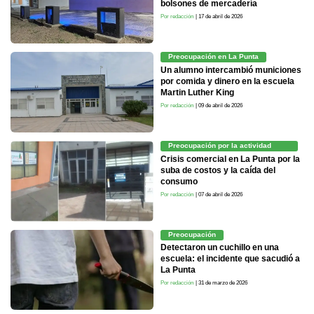
bolsones de mercadería
Por redacción
| 17 de abril de 2026
Preocupación en La Punta
Un alumno intercambió municiones
por comida y dinero en la escuela
Martin Luther King
Por redacción
| 09 de abril de 2026
Preocupación por la actividad
económica
Crisis comercial en La Punta por la
suba de costos y la caída del
consumo
Por redacción
| 07 de abril de 2026
Preocupación
Detectaron un cuchillo en una
escuela: el incidente que sacudió a
La Punta
Por redacción
| 31 de marzo de 2026