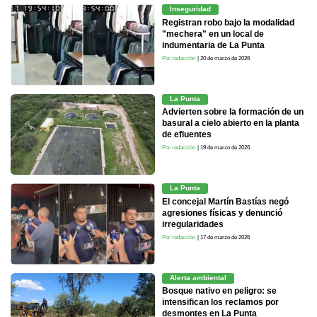
Inseguridad
Registran robo bajo la modalidad
"mechera" en un local de
indumentaria de La Punta
Por redacción
| 20 de marzo de 2026
La Punta
Advierten sobre la formación de un
basural a cielo abierto en la planta
de efluentes
Por redacción
| 19 de marzo de 2026
La Punta
El concejal Martín Bastías negó
agresiones físicas y denunció
irregularidades
Por redacción
| 17 de marzo de 2026
Alerta ambiental
Bosque nativo en peligro: se
intensifican los reclamos por
desmontes en La Punta