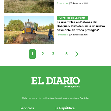
Por redacción
| 10 de marzo de 2026
Conflicto en La Punta
La Asamblea en Defensa del
Bosque Nativo denuncia un nuevo
desmonte en "zona protegida"
Por redacción
| 04 de marzo de 2026
1
2
3
...
5
Redacción, corrección y publicación en las oficinas de su propietario Payn​é S.A.
Servicios
La República